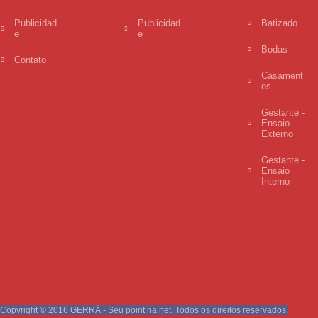
Publicidad
Publicidad
Batizado
e
e
Bodas
Contato
Casament
os
Gestante -
Ensaio
Externo
Gestante -
Ensaio
Interno
Copyright © 2016 GERRÁ - Seu point na net. Todos os direitos reservados.