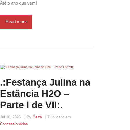
Até o ano que vem!
Read more
.:Festança Julina na
Estância H2O –
Parte I de VII:.
Jul 10, 2026
By
Gerrá
Publicado em
Concessionárias