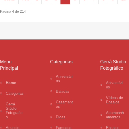
Pagina 4 de 214
Menu
Categorias
Gerrá Studio
Principal
Fotográfico
Aniversári
os
Home
Aniversári
os
Baladas
Categorias
Vídeos de
Casament
Ensaios
Gerrá
os
Stúdio
Fotografic
Acompanh
o
Dicas
amentos
Anuncie
Famosos
Ensaios