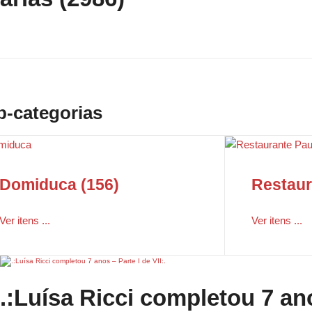
b-categorias
Domiduca (156)
Restaur
Ver itens ...
Ver itens ...
.:Luísa Ricci completou 7 ano