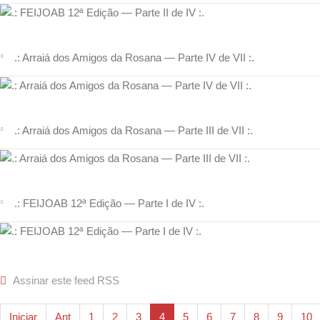
.: Arraiá dos Amigos da Rosana — Parte IV de VII :.
.: Arraiá dos Amigos da Rosana — Parte III de VII :.
.: FEIJOAB 12ª Edição — Parte I de IV :.
Assinar este feed RSS
Iniciar
Ant
1
2
3
4
5
6
7
8
9
10