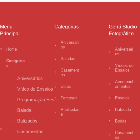
Menu
Categorias
Gerrá Studio
Principal
Fotográfico
Aniversári
os
Home
Aniversári
os
Baladas
Categoria
s
Vídeos de
Casament
Ensaios
os
Aniversários
Acompanh
Dicas
amentos
Vídeo de Ensaios
Famosos
Ensaios
Programação Sesc
Publicidad
Batizado
Balada
e
Batizados
Bodas
Casamentos
Casament
os