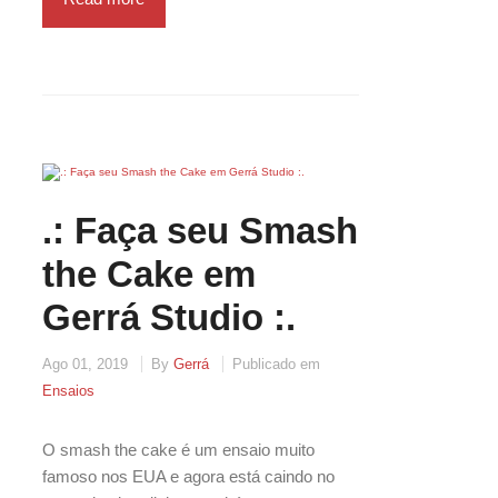
.: Faça seu Smash
the Cake em
Gerrá Studio :.
Ago 01, 2019
By
Gerrá
Publicado em
Ensaios
O smash the cake é um ensaio muito
famoso nos EUA e agora está caindo no