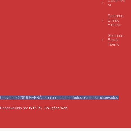
Casament
os
Gestante -
Ensaio
Externo
Gestante -
Ensaio
Interno
Copyright © 2016 GERRÁ - Seu point na net. Todos os direitos reservados.
Desenvolvido por
INTAGS - Soluções Web