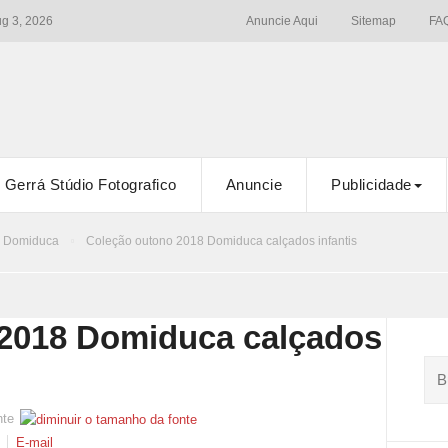
ug 3, 2026
Anuncie Aqui
Sitemap
FA
Gerrá Stúdio Fotografico
Anuncie
Publicidade
Domiduca
Coleção outono 2018 Domiduca calçados infantis
2018 Domiduca calçados
nte
E-mail