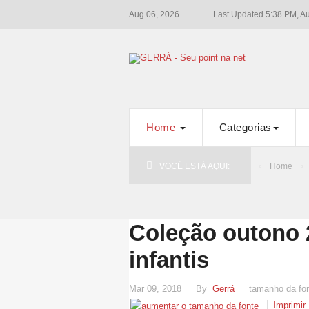
Aug 06, 2026
Last Updated 5:38 PM, A
Home
Categorias
VOCÊ ESTÁ AQUI:
Home
Coleção outono 
infantis
Mar 09, 2018
By
Gerrá
tamanho da fo
Imprimir