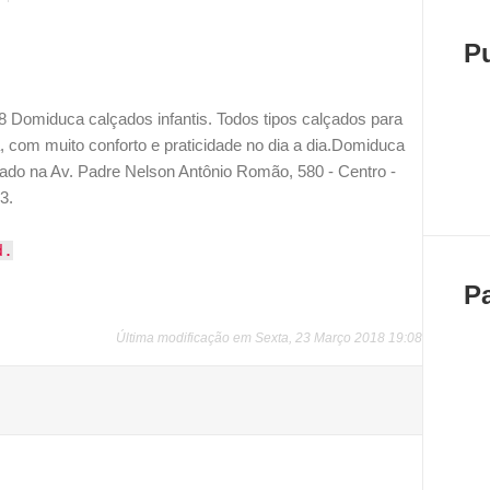
P
 Domiduca calçados infantis. Todos tipos calçados para
ha, com muito conforto e praticidade no dia a dia.Domiduca
izado na Av. Padre Nelson Antônio Romão, 580 - Centro -
3.
d.
P
Última modificação em Sexta, 23 Março 2018 19:08