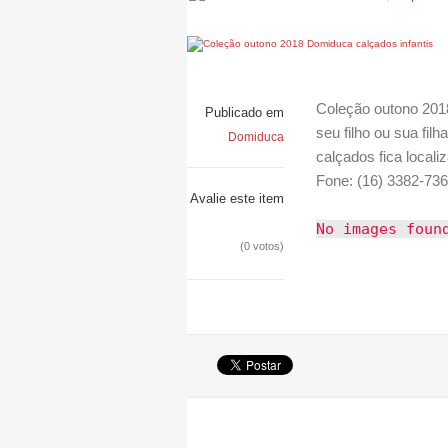
Coleção outono 2018
Publicado em
seu filho ou sua fil
Domiduca
calçados fica local
Fone: (16) 3382-736
Avalie este item
No images foun
(0 votos)