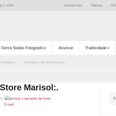
ug 3, 2026
Anuncie Aqui
Sitemap
FA
Gerrá Stúdio Fotografico
Anuncie
Publicidade
Domiduca
.:Domiduca One Store Marisol:.
tore Marisol:.
te
E-mail