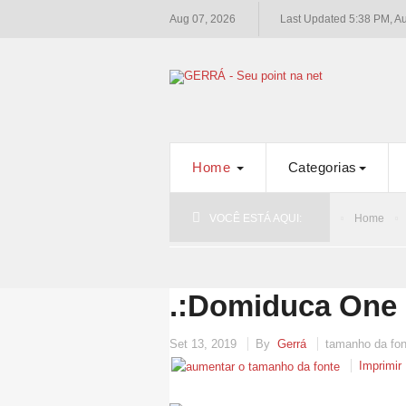
Aug 07, 2026
Last Updated 5:38 PM, A
Home
Categorias
VOCÊ ESTÁ AQUI:
Home
.:Domiduca One S
Set 13, 2019
By
Gerrá
tamanho da fon
Imprimir