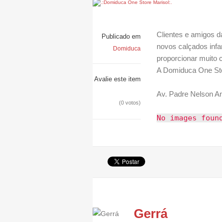
Clientes e amigos d
Publicado em
novos calçados infa
Domiduca
proporcionar muito c
A Domiduca One Stor
Avalie este item
Av. Padre Nelson An
(0 votos)
No images foun
Gerrá